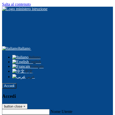
Salta al contenuto
Italiano
Italiano
English
Français
中文
عربى
Accedi
Accedi
button close
×
Nome Utente