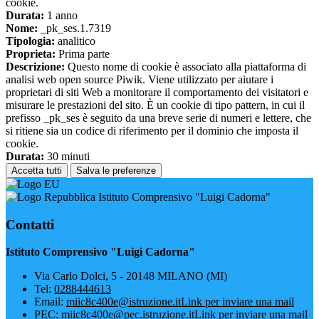
cookie.
Durata:
1 anno
Nome:
_pk_ses.1.7319
Tipologia:
analitico
Proprieta:
Prima parte
Descrizione:
Questo nome di cookie è associato alla piattaforma di
analisi web open source Piwik. Viene utilizzato per aiutare i
proprietari di siti Web a monitorare il comportamento dei visitatori e
misurare le prestazioni del sito. È un cookie di tipo pattern, in cui il
prefisso _pk_ses è seguito da una breve serie di numeri e lettere, che
si ritiene sia un codice di riferimento per il dominio che imposta il
cookie.
Durata:
30 minuti
Accetta tutti
Salva le preferenze
Istituto Comprensivo "Luigi Cadorna"
Contatti
Istituto Comprensivo "Luigi Cadorna"
Via Carlo Dolci, 5 - 20148 MILANO (MI)
Tel:
0288444613
Email:
miic8c400e@istruzione.it
Link per inviare una mail
PEC:
miic8c400e@pec.istruzione.it
Link per inviare una mail