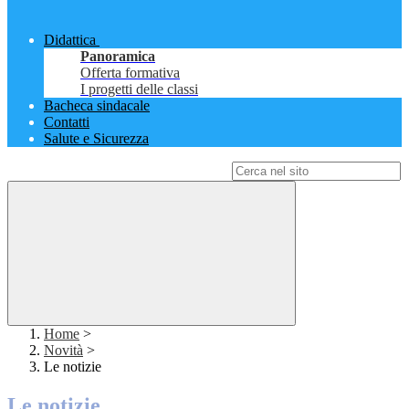
Didattica
Panoramica
Offerta formativa
I progetti delle classi
Bacheca sindacale
Contatti
Salute e Sicurezza
Campo di ricerca per le pagine del sito
Home
>
Novità
>
Le notizie
Le notizie