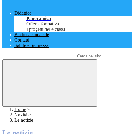
Didattica
Panoramica
Offerta formativa
I progetti delle classi
Bacheca sindacale
Contatti
Salute e Sicurezza
Campo di ricerca per le pagine del sito
Home
>
Novità
>
Le notizie
Le notizie