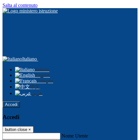
Salta al contenuto
Italiano
Italiano
English
Français
中文
عربى
Accedi
Accedi
button close
×
Nome Utente