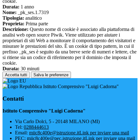
cookie.
Durata:
1 anno
Nome:
_pk_ses.1.7319
Tipologia:
analitico
Proprieta:
Prima parte
Descrizione:
Questo nome di cookie è associato alla piattaforma di
analisi web open source Piwik. Viene utilizzato per aiutare i
proprietari di siti Web a monitorare il comportamento dei visitatori e
misurare le prestazioni del sito. È un cookie di tipo pattern, in cui il
prefisso _pk_ses è seguito da una breve serie di numeri e lettere, che
si ritiene sia un codice di riferimento per il dominio che imposta il
cookie.
Durata:
30 minuti
Accetta tutti
Salva le preferenze
Istituto Comprensivo "Luigi Cadorna"
Contatti
Istituto Comprensivo "Luigi Cadorna"
Via Carlo Dolci, 5 - 20148 MILANO (MI)
Tel:
0288444613
Email:
miic8c400e@istruzione.it
Link per inviare una mail
PEC:
miic8c400e@pec.istruzione.it
Link per inviare una mail