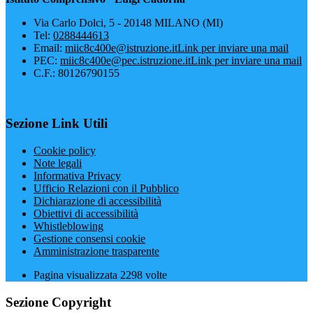
Via Carlo Dolci, 5 - 20148 MILANO (MI)
Tel:
0288444613
Email:
miic8c400e@istruzione.it
Link per inviare una mail
PEC:
miic8c400e@pec.istruzione.it
Link per inviare una mail
C.F.: 80126790155
Sezione Link Utili
Cookie policy
Note legali
Informativa Privacy
Ufficio Relazioni con il Pubblico
Dichiarazione di accessibilità
Obiettivi di accessibilità
Whistleblowing
Gestione consensi cookie
Amministrazione trasparente
Pagina visualizzata
2298
volte
Sezione Copyright