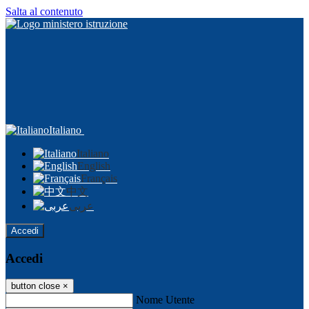
Salta al contenuto
Italiano
Italiano
English
Français
中文
عربى
Accedi
Accedi
button close
×
Nome Utente