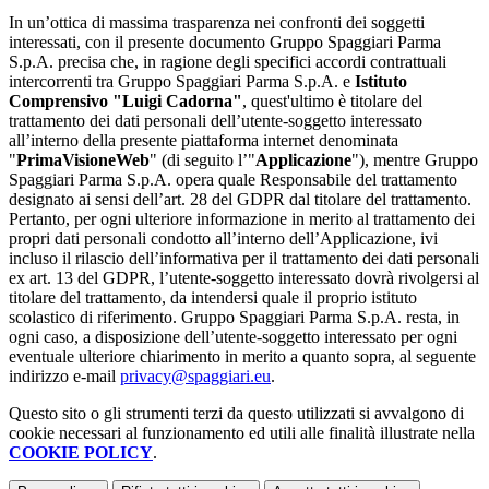
In un’ottica di massima trasparenza nei confronti dei soggetti
interessati, con il presente documento Gruppo Spaggiari Parma
S.p.A. precisa che, in ragione degli specifici accordi contrattuali
intercorrenti tra Gruppo Spaggiari Parma S.p.A. e
Istituto
Comprensivo "Luigi Cadorna"
, quest'ultimo è titolare del
trattamento dei dati personali dell’utente-soggetto interessato
all’interno della presente piattaforma internet denominata
"
PrimaVisioneWeb
" (di seguito l’"
Applicazione
"), mentre Gruppo
Spaggiari Parma S.p.A. opera quale Responsabile del trattamento
designato ai sensi dell’art. 28 del GDPR dal titolare del trattamento.
Pertanto, per ogni ulteriore informazione in merito al trattamento dei
propri dati personali condotto all’interno dell’Applicazione, ivi
incluso il rilascio dell’informativa per il trattamento dei dati personali
ex art. 13 del GDPR, l’utente-soggetto interessato dovrà rivolgersi al
titolare del trattamento, da intendersi quale il proprio istituto
scolastico di riferimento. Gruppo Spaggiari Parma S.p.A. resta, in
ogni caso, a disposizione dell’utente-soggetto interessato per ogni
eventuale ulteriore chiarimento in merito a quanto sopra, al seguente
indirizzo e-mail
privacy@spaggiari.eu
.
Questo sito o gli strumenti terzi da questo utilizzati si avvalgono di
cookie necessari al funzionamento ed utili alle finalità illustrate nella
COOKIE POLICY
.