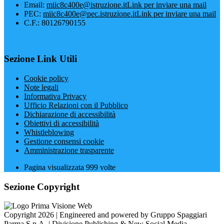
Email:
miic8c400e@istruzione.it
Link per inviare una mail
PEC:
miic8c400e@pec.istruzione.it
Link per inviare una mail
C.F.: 80126790155
Sezione Link Utili
Cookie policy
Note legali
Informativa Privacy
Ufficio Relazioni con il Pubblico
Dichiarazione di accessibilità
Obiettivi di accessibilità
Whistleblowing
Gestione consensi cookie
Amministrazione trasparente
Pagina visualizzata
999
volte
Sezione Copyright
Copyright 2026 | Engineered and powered by Gruppo Spaggiari
Parma S.p.A. | Divisione Publishing & New Social Media