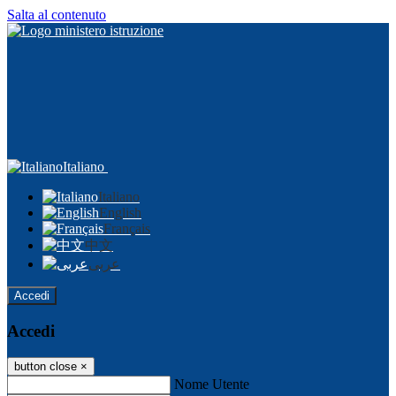
Salta al contenuto
Italiano
Italiano
English
Français
中文
عربى
Accedi
Accedi
button close
×
Nome Utente