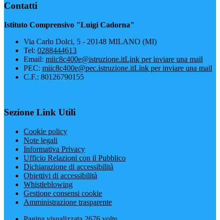
Contatti
Istituto Comprensivo "Luigi Cadorna"
Via Carlo Dolci, 5 - 20148 MILANO (MI)
Tel:
0288444613
Email:
miic8c400e@istruzione.it
Link per inviare una mail
PEC:
miic8c400e@pec.istruzione.it
Link per inviare una mail
C.F.: 80126790155
Sezione Link Utili
Cookie policy
Note legali
Informativa Privacy
Ufficio Relazioni con il Pubblico
Dichiarazione di accessibilità
Obiettivi di accessibilità
Whistleblowing
Gestione consensi cookie
Amministrazione trasparente
Pagina visualizzata
2676
volte