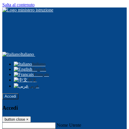
Salta al contenuto
Italiano
Italiano
English
Français
中文
عربى
Accedi
Accedi
button close
×
Nome Utente