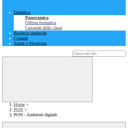
Didattica
Panoramica
Offerta formativa
I progetti delle classi
Bacheca sindacale
Contatti
Salute e Sicurezza
Campo di ricerca per le pagine del sito
Home
>
PON
>
PON - Ambienti digitali