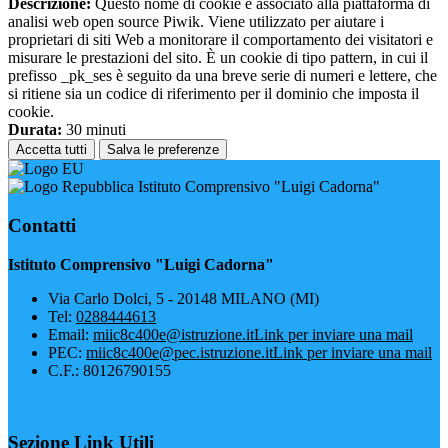
Descrizione:
Questo nome di cookie è associato alla piattaforma di
analisi web open source Piwik. Viene utilizzato per aiutare i
proprietari di siti Web a monitorare il comportamento dei visitatori e
misurare le prestazioni del sito. È un cookie di tipo pattern, in cui il
prefisso _pk_ses è seguito da una breve serie di numeri e lettere, che
si ritiene sia un codice di riferimento per il dominio che imposta il
cookie.
Durata:
30 minuti
Accetta tutti
Salva le preferenze
Istituto Comprensivo "Luigi Cadorna"
Contatti
Istituto Comprensivo "Luigi Cadorna"
Via Carlo Dolci, 5 - 20148 MILANO (MI)
Tel:
0288444613
Email:
miic8c400e@istruzione.it
Link per inviare una mail
PEC:
miic8c400e@pec.istruzione.it
Link per inviare una mail
C.F.: 80126790155
Sezione Link Utili