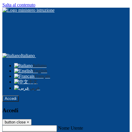
Salta al contenuto
Italiano
Italiano
English
Français
中文
عربى
Accedi
Accedi
button close
×
Nome Utente