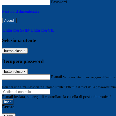
Password
Password dimenticata?
-
Entra con SPID
Entra con CIE
Seleziona utente
button close
×
Recupero password
button close
×
E-mail
Verrà inviato un messaggio all'indirizz
Non hai una e-mail associata al nome utente? Effettua il reset della password tram
E-mail inviata, si prega di controllare la casella di posta elettronica!
Errore