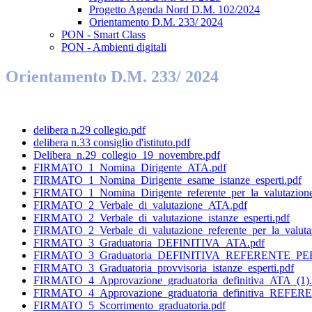
Progetto Agenda Nord D.M. 102/2024
Orientamento D.M. 233/ 2024
PON - Smart Class
PON - Ambienti digitali
Orientamento D.M. 233/ 2024
delibera n.29 collegio.pdf
delibera n.33 consiglio d'istituto.pdf
Delibera_n.29_collegio_19_novembre.pdf
FIRMATO_1_Nomina_Dirigente_ATA.pdf
FIRMATO_1_Nomina_Dirigente_esame_istanze_esperti.pdf
FIRMATO_1_Nomina_Dirigente_referente_per_la_valutazione
FIRMATO_2_Verbale_di_valutazione_ATA.pdf
FIRMATO_2_Verbale_di_valutazione_istanze_esperti.pdf
FIRMATO_2_Verbale_di_valutazione_referente_per_la_valuta
FIRMATO_3_Graduatoria_DEFINITIVA_ATA.pdf
FIRMATO_3_Graduatoria_DEFINITIVA_REFERENTE_P
FIRMATO_3_Graduatoria_provvisoria_istanze_esperti.pdf
FIRMATO_4_Approvazione_graduatoria_definitiva_ATA_(1).
FIRMATO_4_Approvazione_graduatoria_definitiva_REF
FIRMATO_5_Scorrimento_graduatoria.pdf