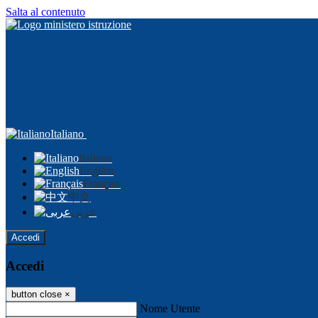
Salta al contenuto
Italiano
Italiano
English
Français
中文
عربى
Accedi
Accedi
button close
×
Nome Utente