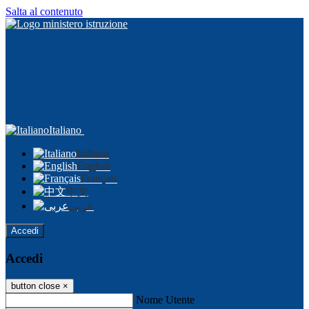
Salta al contenuto
Italiano
Italiano
English
Français
中文
عربى
Accedi
Accedi
button close
×
Nome Utente