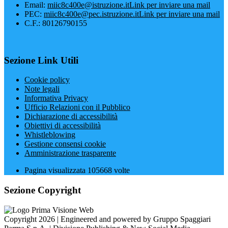
Email:
miic8c400e@istruzione.it
Link per inviare una mail
PEC:
miic8c400e@pec.istruzione.it
Link per inviare una mail
C.F.: 80126790155
Sezione Link Utili
Cookie policy
Note legali
Informativa Privacy
Ufficio Relazioni con il Pubblico
Dichiarazione di accessibilità
Obiettivi di accessibilità
Whistleblowing
Gestione consensi cookie
Amministrazione trasparente
Pagina visualizzata
105668
volte
Sezione Copyright
Copyright 2026 | Engineered and powered by Gruppo Spaggiari