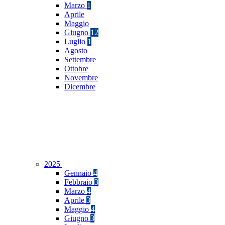
Marzo
1
Aprile
Maggio
Giugno
12
Luglio
1
Agosto
Settembre
Ottobre
Novembre
Dicembre
2025
Gennaio
4
Febbraio
3
Marzo
4
Aprile
3
Maggio
4
Giugno
3