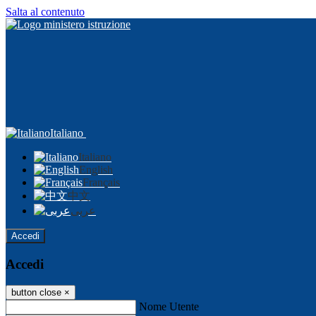
Salta al contenuto
Italiano
Italiano
English
Français
中文
عربى
Accedi
Accedi
button close
×
Nome Utente