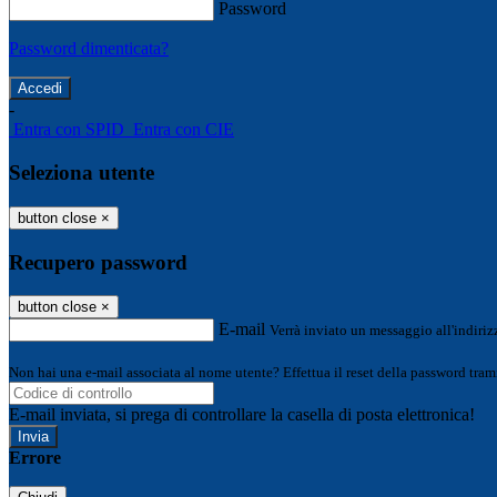
Password
Password dimenticata?
-
Entra con SPID
Entra con CIE
Seleziona utente
button close
×
Recupero password
button close
×
E-mail
Verrà inviato un messaggio all'indirizz
Non hai una e-mail associata al nome utente? Effettua il reset della password tram
E-mail inviata, si prega di controllare la casella di posta elettronica!
Errore