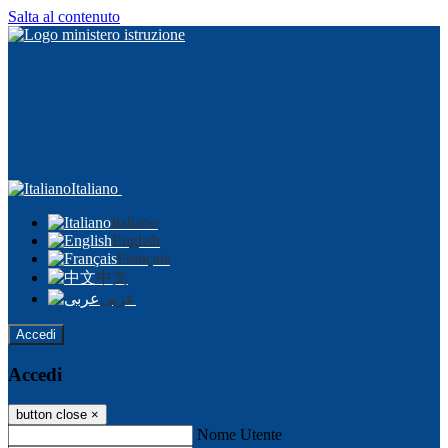
Salta al contenuto
Italiano
Italiano
English
Français
中文
عربى
Accedi
Accedi
button close
×
Nome Utente