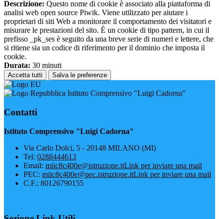
Descrizione:
Questo nome di cookie è associato alla piattaforma di
analisi web open source Piwik. Viene utilizzato per aiutare i
proprietari di siti Web a monitorare il comportamento dei visitatori e
misurare le prestazioni del sito. È un cookie di tipo pattern, in cui il
prefisso _pk_ses è seguito da una breve serie di numeri e lettere, che
si ritiene sia un codice di riferimento per il dominio che imposta il
cookie.
Durata:
30 minuti
Accetta tutti
Salva le preferenze
Istituto Comprensivo "Luigi Cadorna"
Contatti
Istituto Comprensivo "Luigi Cadorna"
Via Carlo Dolci, 5 - 20148 MILANO (MI)
Tel:
0288444613
Email:
miic8c400e@istruzione.it
Link per inviare una mail
PEC:
miic8c400e@pec.istruzione.it
Link per inviare una mail
C.F.: 80126790155
Sezione Link Utili