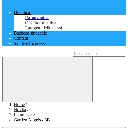
Didattica
Panoramica
Offerta formativa
I progetti delle classi
Bacheca sindacale
Contatti
Salute e Sicurezza
Campo di ricerca per le pagine del sito
Home
>
Novità
>
Le notizie
>
Garden Angels - 3B