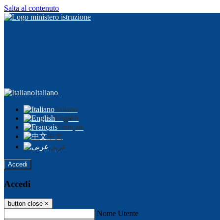
Salta al contenuto
Italiano
Italiano
English
Français
中文
عربى
Accedi
Accedi
button close
×
Nome Utente