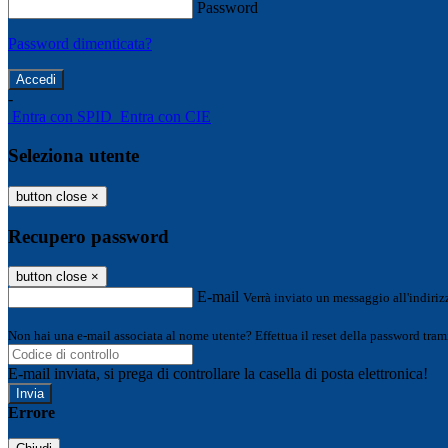
Password
Password dimenticata?
-
Entra con SPID
Entra con CIE
Seleziona utente
button close
×
Recupero password
button close
×
E-mail
Verrà inviato un messaggio all'indirizz
Non hai una e-mail associata al nome utente? Effettua il reset della password tram
E-mail inviata, si prega di controllare la casella di posta elettronica!
Errore