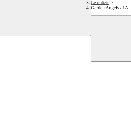
Le notizie
>
Garden Angels - 1A