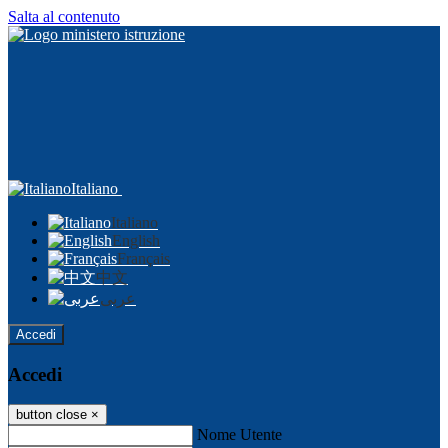
Salta al contenuto
Italiano
Italiano
English
Français
中文
عربى
Accedi
Accedi
button close
×
Nome Utente