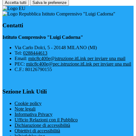
Accetta tutti
Salva le preferenze
Istituto Comprensivo "Luigi Cadorna"
Contatti
Istituto Comprensivo "Luigi Cadorna"
Via Carlo Dolci, 5 - 20148 MILANO (MI)
Tel:
0288444613
Email:
miic8c400e@istruzione.it
Link per inviare una mail
PEC:
miic8c400e@pec.istruzione.it
Link per inviare una mail
C.F.: 80126790155
Sezione Link Utili
Cookie policy
Note legali
Informativa Privacy
Ufficio Relazioni con il Pubblico
Dichiarazione di accessibilità
Obiettivi di accessibilità