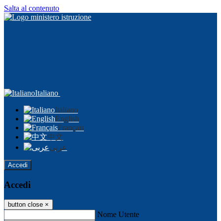
Salta al contenuto
Italiano
Italiano
English
Français
中文
عربى
Accedi
Accedi
button close
×
Nome Utente