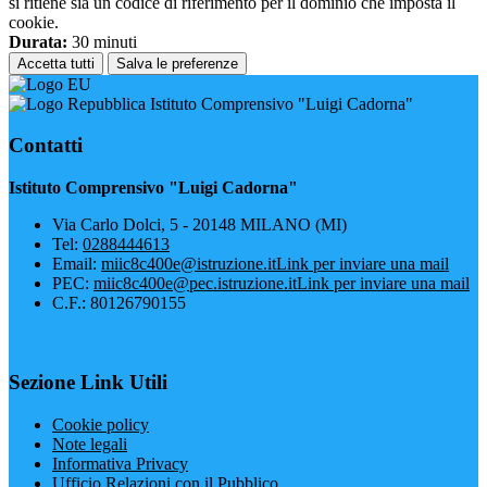
si ritiene sia un codice di riferimento per il dominio che imposta il
cookie.
Durata:
30 minuti
Accetta tutti
Salva le preferenze
Istituto Comprensivo "Luigi Cadorna"
Contatti
Istituto Comprensivo "Luigi Cadorna"
Via Carlo Dolci, 5 - 20148 MILANO (MI)
Tel:
0288444613
Email:
miic8c400e@istruzione.it
Link per inviare una mail
PEC:
miic8c400e@pec.istruzione.it
Link per inviare una mail
C.F.: 80126790155
Sezione Link Utili
Cookie policy
Note legali
Informativa Privacy
Ufficio Relazioni con il Pubblico