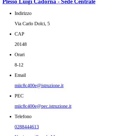
Plesso Luigi Cadorna - Sede Centrale
Indirizzo
Via Carlo Dolci, 5
CAP
20148
Orari
8-12
Email
miic8c400e@istruzione.it
PEC
miic8c400e@pec.istruzione.it
Telefono
0288444613