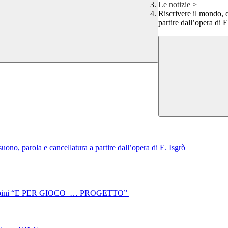
Le notizie
>
Riscrivere il mondo, d
partire dall’opera di E
uono, parola e cancellatura a partire dall’opera di E. Isgrò
r i Bambini “E PER GIOCO … PROGETTO”