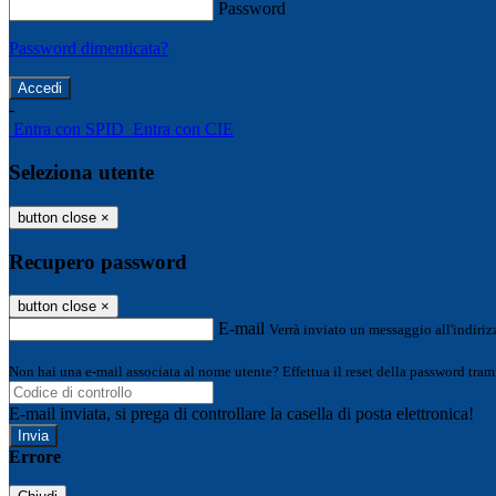
Password
Password dimenticata?
-
Entra con SPID
Entra con CIE
Seleziona utente
button close
×
Recupero password
button close
×
E-mail
Verrà inviato un messaggio all'indirizz
Non hai una e-mail associata al nome utente? Effettua il reset della password tram
E-mail inviata, si prega di controllare la casella di posta elettronica!
Errore