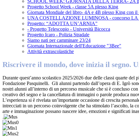
SCHOOL WEEK: GIORNATA DELLA TERRA- 2A pl
Progetto School Week - classe 5A plesso King
Giornata Mondiale del libro- 4A e 4B plesso King con il c
UNA COSTELLAZIONE LUMINOSA - concorso L
Progetto: “ADOTTA UN’ARNIA”
- Progetto Telescopio - Università Bicocca
Progetto Icaro - Polizia Stradale
Siamo nati per camminare 23/24
Giornata Internazionale dell'Educazione "3Bee"
Attività extrascolastiche
Riscrivere il mondo, dove inizia il segno. U
Durante quest’anno scolastico 2025/2026 due delle classi quarte del pl
Fondazione Pasquinelli. Gli alunni partendo dall’opera di E. Igrò sono 
nostri alunni all’interno di un percorso musicale che si è concluso con
creativo del segno e la cancellatura di immagini o parole produca nuov
L’esperienza si è rivelata un’importante occasione di crescita personale
intrecciati in un percorso coinvolgente che ha stimolato l’ascolto, la c
arte e immaginazione possano nascere idee, emozioni e significati inas
.