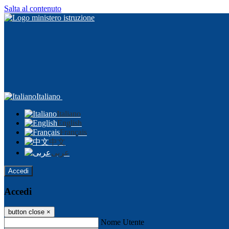
Salta al contenuto
Italiano
Italiano
English
Français
中文
عربى
Accedi
Accedi
button close
×
Nome Utente