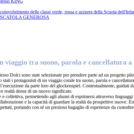
esso KING
oinvolgimento delle classi verde, rossa e azzurra della Scuola dell'Infa
A SCATOLA GENEROSA
n viaggio tra suono, parola e cancellatura a 
esso Dolci sono state selezionate per prendere parte ad un progetto pil
stati i protagonisti di un viaggio corale tra suono, parola e cancellatur
 l’esecuzione da parte loro del glockenspiel. Contestualmente, guidati dal
e realtà dense di un nuovo significato.
 e collettiva, permettendo agli alunni di esprimersi attraverso linguaggi 
ollaborazione e la capacità di guardare la realtà da prospettive nuove. E
pettati, portando con sé un prezioso bagaglio di esperienze da custodire