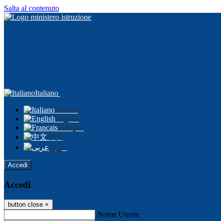
Salta al contenuto
Italiano
Italiano
English
Français
中文
عربى
Accedi
Accedi
button close
×
Nome Utente