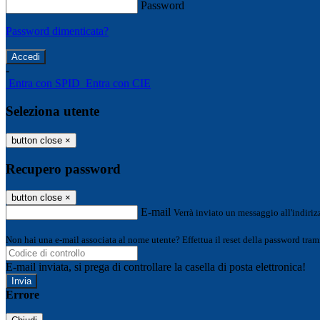
Password
Password dimenticata?
-
Entra con SPID
Entra con CIE
Seleziona utente
button close
×
Recupero password
button close
×
E-mail
Verrà inviato un messaggio all'indirizz
Non hai una e-mail associata al nome utente? Effettua il reset della password tram
E-mail inviata, si prega di controllare la casella di posta elettronica!
Errore