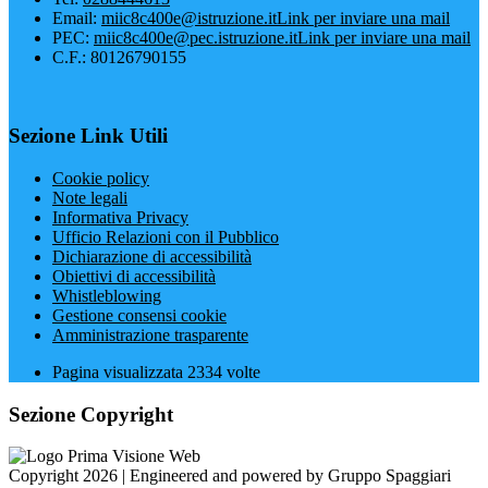
Email:
miic8c400e@istruzione.it
Link per inviare una mail
PEC:
miic8c400e@pec.istruzione.it
Link per inviare una mail
C.F.: 80126790155
Sezione Link Utili
Cookie policy
Note legali
Informativa Privacy
Ufficio Relazioni con il Pubblico
Dichiarazione di accessibilità
Obiettivi di accessibilità
Whistleblowing
Gestione consensi cookie
Amministrazione trasparente
Pagina visualizzata
2334
volte
Sezione Copyright
Copyright 2026 | Engineered and powered by Gruppo Spaggiari