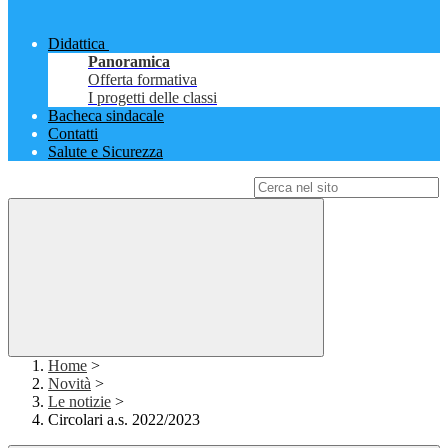
Didattica
Panoramica
Offerta formativa
I progetti delle classi
Bacheca sindacale
Contatti
Salute e Sicurezza
Campo di ricerca per le pagine del sito
Home
>
Novità
>
Le notizie
>
Circolari a.s. 2022/2023