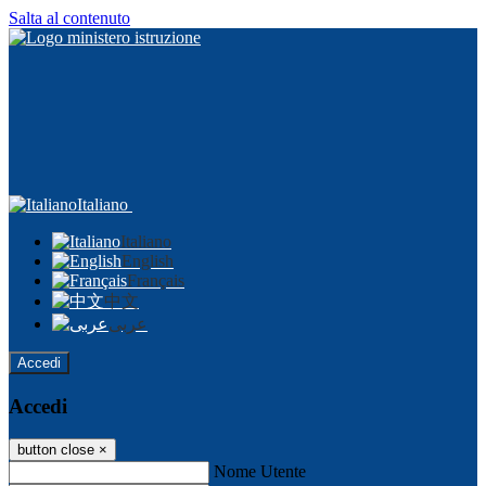
Salta al contenuto
Italiano
Italiano
English
Français
中文
عربى
Accedi
Accedi
button close
×
Nome Utente