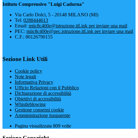
Istituto Comprensivo "Luigi Cadorna"
Via Carlo Dolci, 5 - 20148 MILANO (MI)
Tel:
0288444613
Email:
miic8c400e@istruzione.it
Link per inviare una mail
PEC:
miic8c400e@pec.istruzione.it
Link per inviare una mail
C.F.: 80126790155
Sezione Link Utili
Cookie policy
Note legali
Informativa Privacy
Ufficio Relazioni con il Pubblico
Dichiarazione di accessibilità
Obiettivi di accessibilità
Whistleblowing
Gestione consensi cookie
Amministrazione trasparente
Pagina visualizzata
809
volte
Sezione Copyright