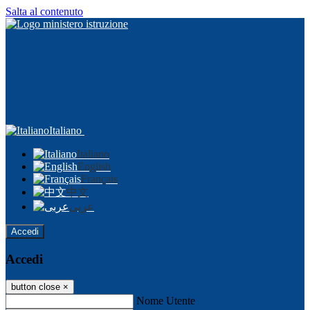
Salta al contenuto
Italiano
Italiano
English
Français
中文
عربى
Accedi
Accedi
button close
×
Nome Utente