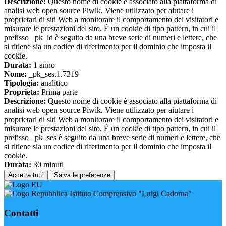
Descrizione:
Questo nome di cookie è associato alla piattaforma di
analisi web open source Piwik. Viene utilizzato per aiutare i
proprietari di siti Web a monitorare il comportamento dei visitatori e
misurare le prestazioni del sito. È un cookie di tipo pattern, in cui il
prefisso _pk_id è seguito da una breve serie di numeri e lettere, che
si ritiene sia un codice di riferimento per il dominio che imposta il
cookie.
Durata:
1 anno
Nome:
_pk_ses.1.7319
Tipologia:
analitico
Proprieta:
Prima parte
Descrizione:
Questo nome di cookie è associato alla piattaforma di
analisi web open source Piwik. Viene utilizzato per aiutare i
proprietari di siti Web a monitorare il comportamento dei visitatori e
misurare le prestazioni del sito. È un cookie di tipo pattern, in cui il
prefisso _pk_ses è seguito da una breve serie di numeri e lettere, che
si ritiene sia un codice di riferimento per il dominio che imposta il
cookie.
Durata:
30 minuti
Accetta tutti
Salva le preferenze
Istituto Comprensivo "Luigi Cadorna"
Contatti