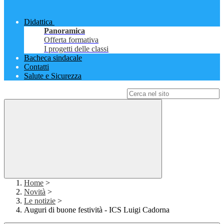
Didattica
Panoramica
Offerta formativa
I progetti delle classi
Bacheca sindacale
Contatti
Salute e Sicurezza
Campo di ricerca per le pagine del sito
Home
>
Novità
>
Le notizie
>
Auguri di buone festività - ICS Luigi Cadorna