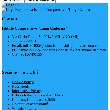
Accetta tutti
Salva le preferenze
Istituto Comprensivo "Luigi Cadorna"
Contatti
Istituto Comprensivo "Luigi Cadorna"
Via Carlo Dolci, 5 - 20148 MILANO (MI)
Tel:
0288444613
Email:
miic8c400e@istruzione.it
Link per inviare una mail
PEC:
miic8c400e@pec.istruzione.it
Link per inviare una mail
C.F.: 80126790155
Sezione Link Utili
Cookie policy
Note legali
Informativa Privacy
Ufficio Relazioni con il Pubblico
Dichiarazione di accessibilità
Obiettivi di accessibilità
Whistleblowing