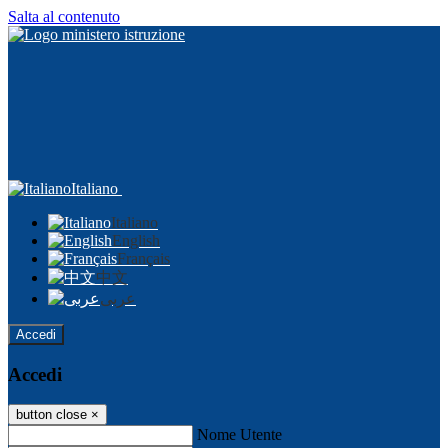
Salta al contenuto
Italiano
Italiano
English
Français
中文
عربى
Accedi
Accedi
button close
×
Nome Utente