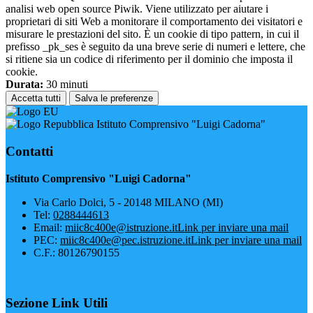
analisi web open source Piwik. Viene utilizzato per aiutare i
proprietari di siti Web a monitorare il comportamento dei visitatori e
misurare le prestazioni del sito. È un cookie di tipo pattern, in cui il
prefisso _pk_ses è seguito da una breve serie di numeri e lettere, che
si ritiene sia un codice di riferimento per il dominio che imposta il
cookie.
Durata:
30 minuti
Accetta tutti
Salva le preferenze
Istituto Comprensivo "Luigi Cadorna"
Contatti
Istituto Comprensivo "Luigi Cadorna"
Via Carlo Dolci, 5 - 20148 MILANO (MI)
Tel:
0288444613
Email:
miic8c400e@istruzione.it
Link per inviare una mail
PEC:
miic8c400e@pec.istruzione.it
Link per inviare una mail
C.F.: 80126790155
Sezione Link Utili