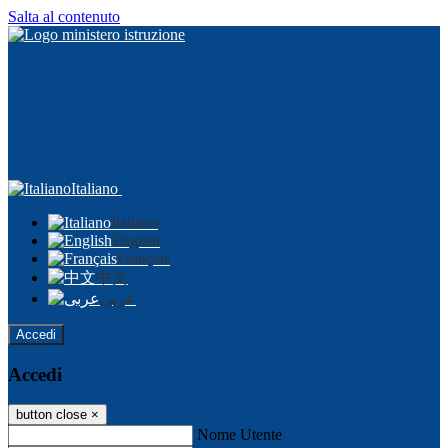
Salta al contenuto
Italiano
Italiano
English
Français
中文
عربى
Accedi
Accedi
button close
×
Nome Utente