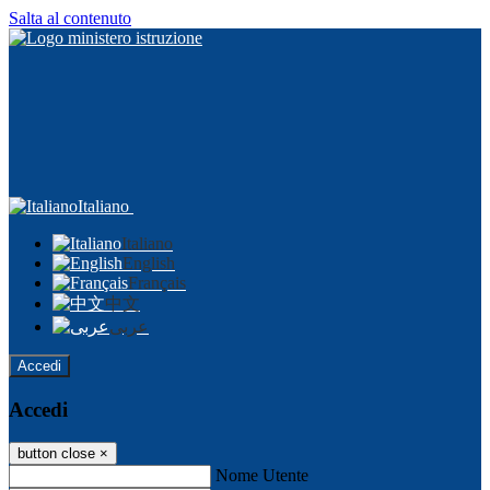
Salta al contenuto
Italiano
Italiano
English
Français
中文
عربى
Accedi
Accedi
button close
×
Nome Utente