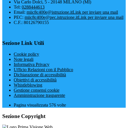
Via Carlo Dolci, 5 - 20148 MILANO (MI)
Tel:
0288444613
Email:
miic8c400e@istruzione.it
Link per inviare una mail
PEC:
miic8c400e@pec.istruzione.it
Link per inviare una mail
C.F.: 80126790155
Sezione Link Utili
Cookie policy
Note legali
Informativa Privacy
Ufficio Relazioni con il Pubblico
Dichiarazione di accessibilità
Obiettivi di accessibilità
Whistleblowing
Gestione consensi cookie
Amministrazione trasparente
Pagina visualizzata
576
volte
Sezione Copyright