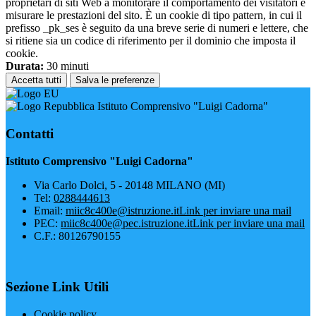
proprietari di siti Web a monitorare il comportamento dei visitatori e
misurare le prestazioni del sito. È un cookie di tipo pattern, in cui il
prefisso _pk_ses è seguito da una breve serie di numeri e lettere, che
si ritiene sia un codice di riferimento per il dominio che imposta il
cookie.
Durata:
30 minuti
Accetta tutti
Salva le preferenze
Istituto Comprensivo "Luigi Cadorna"
Contatti
Istituto Comprensivo "Luigi Cadorna"
Via Carlo Dolci, 5 - 20148 MILANO (MI)
Tel:
0288444613
Email:
miic8c400e@istruzione.it
Link per inviare una mail
PEC:
miic8c400e@pec.istruzione.it
Link per inviare una mail
C.F.: 80126790155
Sezione Link Utili
Cookie policy