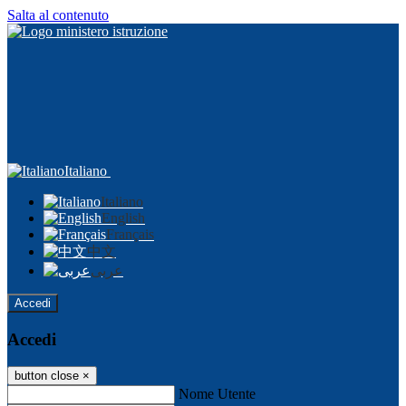
Salta al contenuto
Italiano
Italiano
English
Français
中文
عربى
Accedi
Accedi
button close
×
Nome Utente