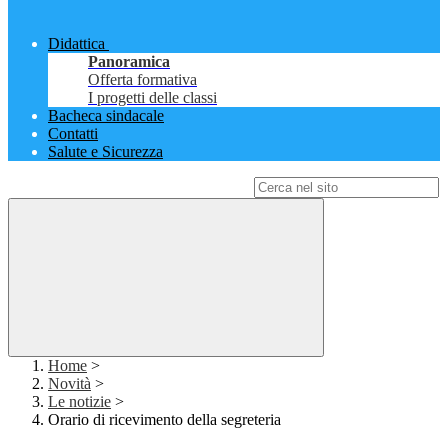
Didattica
Panoramica
Offerta formativa
I progetti delle classi
Bacheca sindacale
Contatti
Salute e Sicurezza
Campo di ricerca per le pagine del sito
Home
>
Novità
>
Le notizie
>
Orario di ricevimento della segreteria