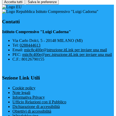
Accetta tutti
Salva le preferenze
Istituto Comprensivo "Luigi Cadorna"
Contatti
Istituto Comprensivo "Luigi Cadorna"
Via Carlo Dolci, 5 - 20148 MILANO (MI)
Tel:
0288444613
Email:
miic8c400e@istruzione.it
Link per inviare una mail
PEC:
miic8c400e@pec.istruzione.it
Link per inviare una mail
C.F.: 80126790155
Sezione Link Utili
Cookie policy
Note legali
Informativa Privacy
Ufficio Relazioni con il Pubblico
Dichiarazione di accessibilità
Obiettivi di accessibilità
Whistleblowing