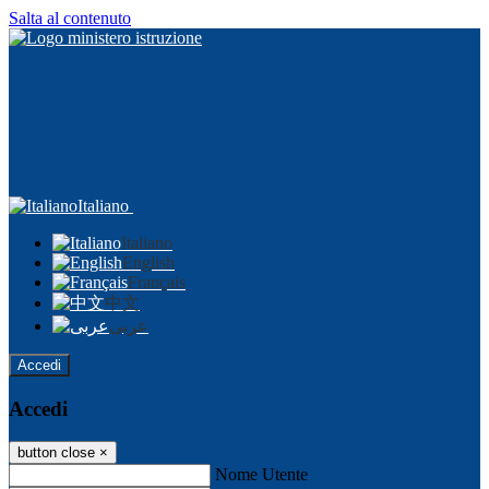
Salta al contenuto
Italiano
Italiano
English
Français
中文
عربى
Accedi
Accedi
button close
×
Nome Utente