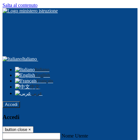
Salta al contenuto
Italiano
Italiano
English
Français
中文
عربى
Accedi
Accedi
button close
×
Nome Utente