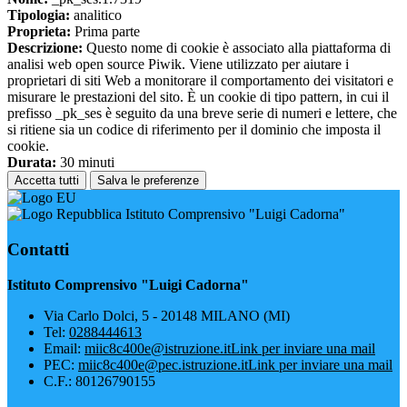
Tipologia:
analitico
Proprieta:
Prima parte
Descrizione:
Questo nome di cookie è associato alla piattaforma di
analisi web open source Piwik. Viene utilizzato per aiutare i
proprietari di siti Web a monitorare il comportamento dei visitatori e
misurare le prestazioni del sito. È un cookie di tipo pattern, in cui il
prefisso _pk_ses è seguito da una breve serie di numeri e lettere, che
si ritiene sia un codice di riferimento per il dominio che imposta il
cookie.
Durata:
30 minuti
Accetta tutti
Salva le preferenze
Istituto Comprensivo "Luigi Cadorna"
Contatti
Istituto Comprensivo "Luigi Cadorna"
Via Carlo Dolci, 5 - 20148 MILANO (MI)
Tel:
0288444613
Email:
miic8c400e@istruzione.it
Link per inviare una mail
PEC:
miic8c400e@pec.istruzione.it
Link per inviare una mail
C.F.: 80126790155