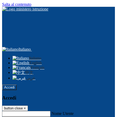
Salta al contenuto
Italiano
Italiano
English
Français
中文
عربى
Accedi
Accedi
button close
×
Nome Utente