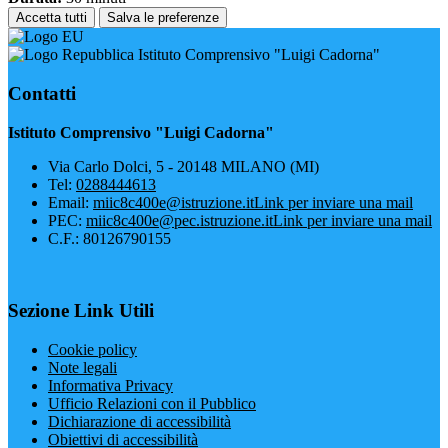
Accetta tutti
Salva le preferenze
Istituto Comprensivo "Luigi Cadorna"
Contatti
Istituto Comprensivo "Luigi Cadorna"
Via Carlo Dolci, 5 - 20148 MILANO (MI)
Tel:
0288444613
Email:
miic8c400e@istruzione.it
Link per inviare una mail
PEC:
miic8c400e@pec.istruzione.it
Link per inviare una mail
C.F.: 80126790155
Sezione Link Utili
Cookie policy
Note legali
Informativa Privacy
Ufficio Relazioni con il Pubblico
Dichiarazione di accessibilità
Obiettivi di accessibilità