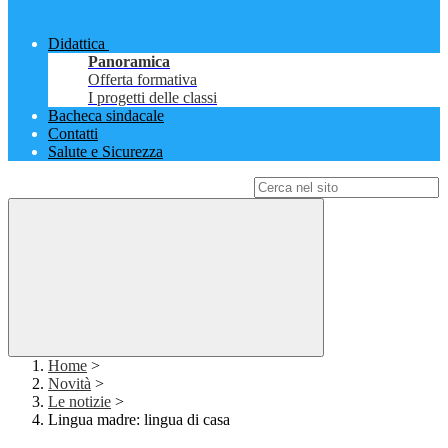
Didattica
Panoramica
Offerta formativa
I progetti delle classi
Bacheca sindacale
Contatti
Salute e Sicurezza
Campo di ricerca per le pagine del sito
Home
>
Novità
>
Le notizie
>
Lingua madre: lingua di casa