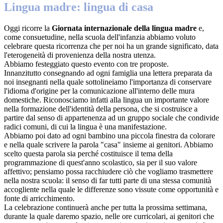
Lingua madre: lingua di casa
Oggi ricorre la
Giornata internazionale della lingua madre
e,
come consuetudine, nella scuola dell'infanzia abbiamo voluto
celebrare questa ricorrenza che per noi ha un grande significato, data
l'eterogeneità di provenienza della nostra utenza.
Abbiamo festeggiato questo evento con tre proposte.
Innanzitutto consegnando ad ogni famiglia una lettera preparata da
noi insegnanti nella quale sottolineiamo l'importanza di conservare
l'idioma d'origine per la comunicazione all'interno delle mura
domestiche. Riconosciamo infatti alla lingua un importante valore
nella formazione dell'identità della persona, che si costruisce a
partire dal senso di appartenenza ad un gruppo sociale che condivide
radici comuni, di cui la lingua è una manifestazione.
Abbiamo poi dato ad ogni bambino una piccola finestra da colorare
e nella quale scrivere la parola "casa" insieme ai genitori. Abbiamo
scelto questa parola sia perché costituisce il tema della
programmazione di quest'anno scolastico, sia per il suo valore
affettivo; pensiamo possa racchiudere ciò che vogliamo trasmettere
nella nostra scuola: il senso di far tutti parte di una stessa comunità
accogliente nella quale le differenze sono vissute come opportunità e
fonte di arricchimento.
La celebrazione continuerà anche per tutta la prossima settimana,
durante la quale daremo spazio, nelle ore curricolari, ai genitori che