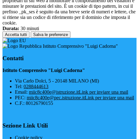
proprietari di siti Web a monitorare il comportamento dei visitatori e
misurare le prestazioni del sito. È un cookie di tipo pattern, in cui il
prefisso _pk_ses è seguito da una breve serie di numeri e lettere, che
si ritiene sia un codice di riferimento per il dominio che imposta il
cookie.
Durata:
30 minuti
Accetta tutti
Salva le preferenze
Istituto Comprensivo "Luigi Cadorna"
Contatti
Istituto Comprensivo "Luigi Cadorna"
Via Carlo Dolci, 5 - 20148 MILANO (MI)
Tel:
0288444613
Email:
miic8c400e@istruzione.it
Link per inviare una mail
PEC:
miic8c400e@pec.istruzione.it
Link per inviare una mail
C.F.: 80126790155
Sezione Link Utili
Cookie policy