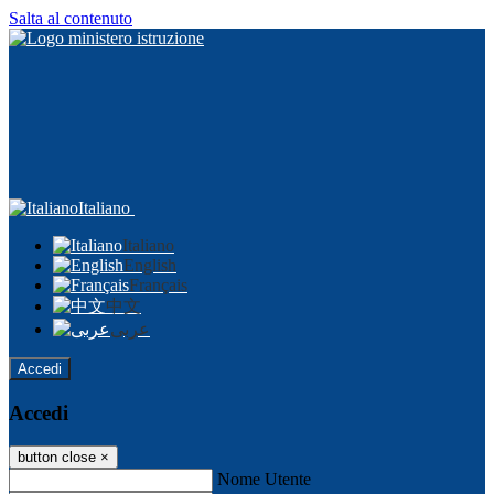
Salta al contenuto
Italiano
Italiano
English
Français
中文
عربى
Accedi
Accedi
button close
×
Nome Utente