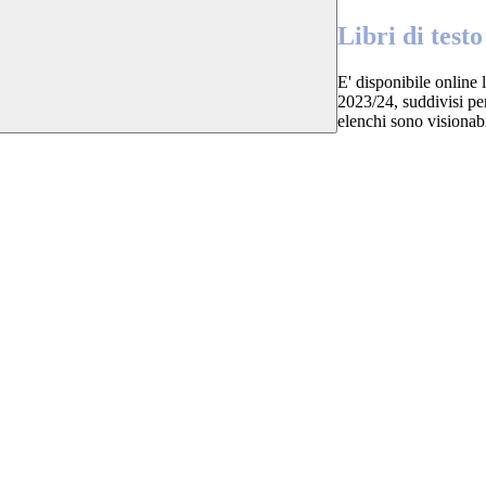
Libri di test
E' disponibile online l
2023/24, suddivisi pe
elenchi sono visionab