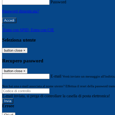
Password
Password dimenticata?
-
Entra con SPID
Entra con CIE
Seleziona utente
button close
×
Recupero password
button close
×
E-mail
Verrà inviato un messaggio all'indirizz
Non hai una e-mail associata al nome utente? Effettua il reset della password tram
E-mail inviata, si prega di controllare la casella di posta elettronica!
Errore