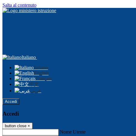
Salta al contenuto
Italiano
Italiano
English
Français
中文
عربى
Accedi
Accedi
button close
×
Nome Utente