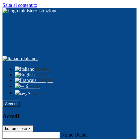
Salta al contenuto
Italiano
Italiano
English
Français
中文
عربى
Accedi
Accedi
button close
×
Nome Utente