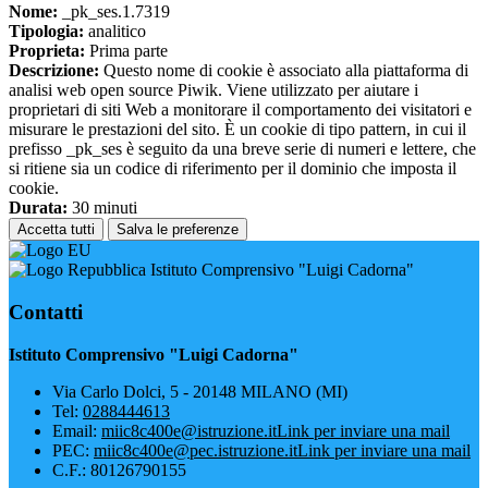
Nome:
_pk_ses.1.7319
Tipologia:
analitico
Proprieta:
Prima parte
Descrizione:
Questo nome di cookie è associato alla piattaforma di
analisi web open source Piwik. Viene utilizzato per aiutare i
proprietari di siti Web a monitorare il comportamento dei visitatori e
misurare le prestazioni del sito. È un cookie di tipo pattern, in cui il
prefisso _pk_ses è seguito da una breve serie di numeri e lettere, che
si ritiene sia un codice di riferimento per il dominio che imposta il
cookie.
Durata:
30 minuti
Accetta tutti
Salva le preferenze
Istituto Comprensivo "Luigi Cadorna"
Contatti
Istituto Comprensivo "Luigi Cadorna"
Via Carlo Dolci, 5 - 20148 MILANO (MI)
Tel:
0288444613
Email:
miic8c400e@istruzione.it
Link per inviare una mail
PEC:
miic8c400e@pec.istruzione.it
Link per inviare una mail
C.F.: 80126790155