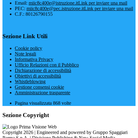
Email:
miic8c400e@istruzione.it
Link per inviare una mail
PEC:
miic8c400e@pec.istruzione.it
Link per inviare una mail
C.F.: 80126790155
Sezione Link Utili
Cookie policy
Note legali
Informativa Privacy
Ufficio Relazioni con il Pubblico
Dichiarazione di accessibilità
Obiettivi di accessibilità
Whistleblowing
Gestione consensi cookie
Amministrazione trasparente
Pagina visualizzata
868
volte
Sezione Copyright
Copyright 2026 | Engineered and powered by Gruppo Spaggiari
Parma S.p.A. | Divisione Publishing & New Social Media