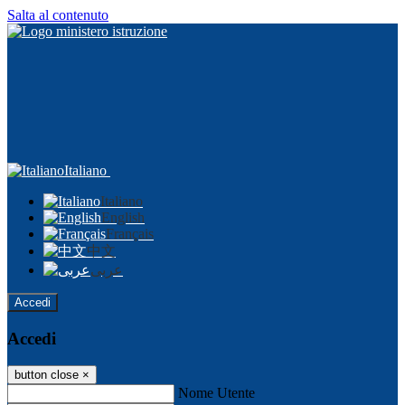
Salta al contenuto
Italiano
Italiano
English
Français
中文
عربى
Accedi
Accedi
button close
×
Nome Utente