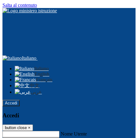
Salta al contenuto
Italiano
Italiano
English
Français
中文
عربى
Accedi
Accedi
button close
×
Nome Utente