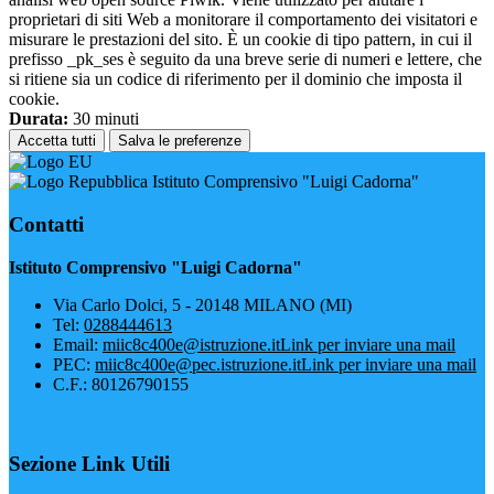
proprietari di siti Web a monitorare il comportamento dei visitatori e
misurare le prestazioni del sito. È un cookie di tipo pattern, in cui il
prefisso _pk_ses è seguito da una breve serie di numeri e lettere, che
si ritiene sia un codice di riferimento per il dominio che imposta il
cookie.
Durata:
30 minuti
Accetta tutti
Salva le preferenze
Istituto Comprensivo "Luigi Cadorna"
Contatti
Istituto Comprensivo "Luigi Cadorna"
Via Carlo Dolci, 5 - 20148 MILANO (MI)
Tel:
0288444613
Email:
miic8c400e@istruzione.it
Link per inviare una mail
PEC:
miic8c400e@pec.istruzione.it
Link per inviare una mail
C.F.: 80126790155
Sezione Link Utili