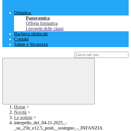
Didattica
Panoramica
Offerta formativa
I progetti delle classi
Bacheca sindacale
Contatti
Salute e Sicurezza
Campo di ricerca per le pagine del sito
Home
>
Novità
>
Le notizie
>
interpello_del_04-11-2025_-
_su_25h_e12.5_posti__sostegno_-_INFANZIA