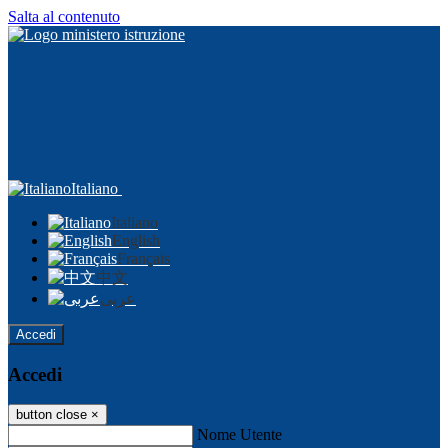
Salta al contenuto
Italiano
Italiano
English
Français
中文
عربى
Accedi
Accedi
button close
×
Nome Utente