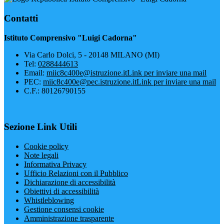
Contatti
Istituto Comprensivo "Luigi Cadorna"
Via Carlo Dolci, 5 - 20148 MILANO (MI)
Tel:
0288444613
Email:
miic8c400e@istruzione.it
Link per inviare una mail
PEC:
miic8c400e@pec.istruzione.it
Link per inviare una mail
C.F.: 80126790155
Sezione Link Utili
Cookie policy
Note legali
Informativa Privacy
Ufficio Relazioni con il Pubblico
Dichiarazione di accessibilità
Obiettivi di accessibilità
Whistleblowing
Gestione consensi cookie
Amministrazione trasparente