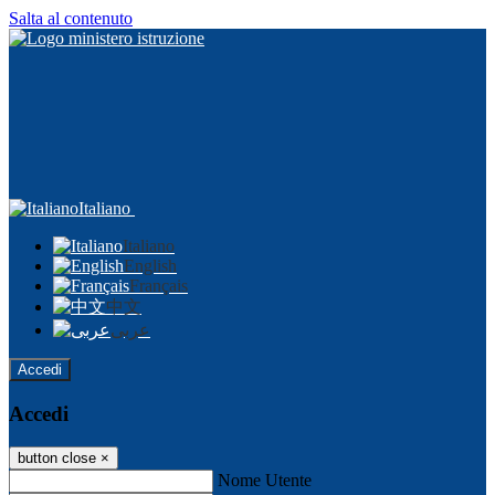
Salta al contenuto
Italiano
Italiano
English
Français
中文
عربى
Accedi
Accedi
button close
×
Nome Utente