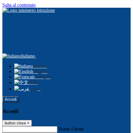
Salta al contenuto
Italiano
Italiano
English
Français
中文
عربى
Accedi
Accedi
button close
×
Nome Utente