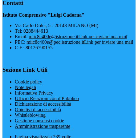
Contatti
Istituto Comprensivo "Luigi Cadorna"
Via Carlo Dolci, 5 - 20148 MILANO (MI)
Tel:
0288444613
Email:
miic8c400e@istruzione.it
Link per inviare una mail
PEC:
miic8c400e@pec.istruzione.it
Link per inviare una mail
C.F.: 80126790155
Sezione Link Utili
Cookie policy
Note legali
Informativa Privacy
Ufficio Relazioni con il Pubblico
Dichiarazione di accessibilità
Obiettivi di accessibilità
Whistleblowing
Gestione consensi cookie
Amministrazione trasparente
Pagina visualizzata
239
volte