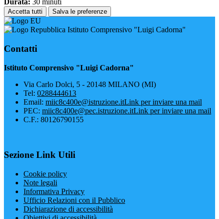
Durata:
30 minuti
Accetta tutti
Salva le preferenze
Istituto Comprensivo "Luigi Cadorna"
Contatti
Istituto Comprensivo "Luigi Cadorna"
Via Carlo Dolci, 5 - 20148 MILANO (MI)
Tel:
0288444613
Email:
miic8c400e@istruzione.it
Link per inviare una mail
PEC:
miic8c400e@pec.istruzione.it
Link per inviare una mail
C.F.: 80126790155
Sezione Link Utili
Cookie policy
Note legali
Informativa Privacy
Ufficio Relazioni con il Pubblico
Dichiarazione di accessibilità
Obiettivi di accessibilità