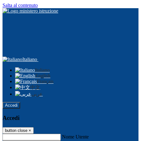
Salta al contenuto
Italiano
Italiano
English
Français
中文
عربى
Accedi
Accedi
button close
×
Nome Utente