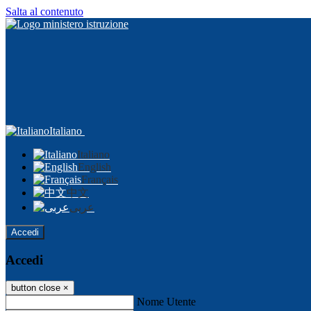
Salta al contenuto
Italiano
Italiano
English
Français
中文
عربى
Accedi
Accedi
button close
×
Nome Utente