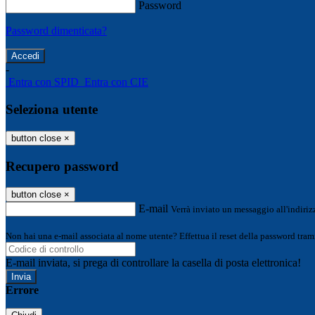
Password
Password dimenticata?
-
Entra con SPID
Entra con CIE
Seleziona utente
button close
×
Recupero password
button close
×
E-mail
Verrà inviato un messaggio all'indirizz
Non hai una e-mail associata al nome utente? Effettua il reset della password tram
E-mail inviata, si prega di controllare la casella di posta elettronica!
Errore