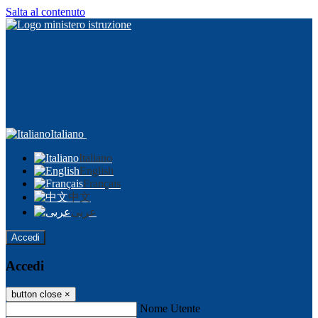
Salta al contenuto
Italiano
Italiano
English
Français
中文
عربى
Accedi
Accedi
button close
×
Nome Utente