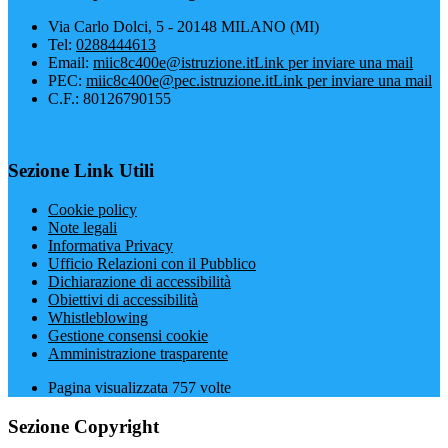
Via Carlo Dolci, 5 - 20148 MILANO (MI)
Tel:
0288444613
Email:
miic8c400e@istruzione.it
Link per inviare una mail
PEC:
miic8c400e@pec.istruzione.it
Link per inviare una mail
C.F.: 80126790155
Sezione Link Utili
Cookie policy
Note legali
Informativa Privacy
Ufficio Relazioni con il Pubblico
Dichiarazione di accessibilità
Obiettivi di accessibilità
Whistleblowing
Gestione consensi cookie
Amministrazione trasparente
Pagina visualizzata
757
volte
Sezione Copyright