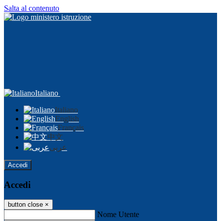
Salta al contenuto
Italiano
Italiano
English
Français
中文
عربى
Accedi
Accedi
button close
×
Nome Utente