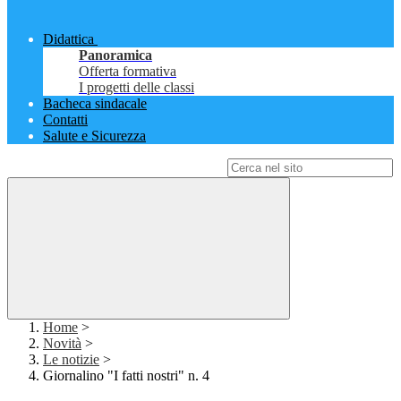
Didattica
Panoramica
Offerta formativa
I progetti delle classi
Bacheca sindacale
Contatti
Salute e Sicurezza
Campo di ricerca per le pagine del sito
Home
>
Novità
>
Le notizie
>
Giornalino "I fatti nostri" n. 4