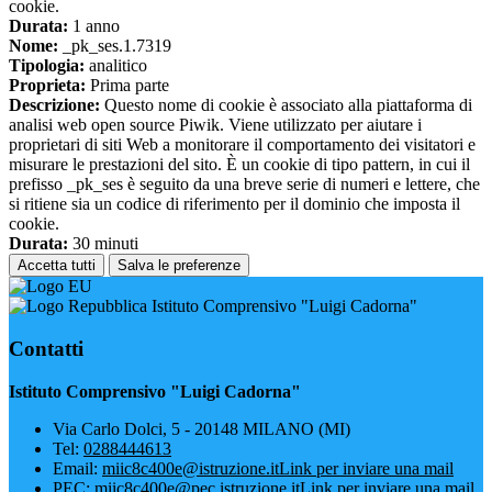
cookie.
Durata:
1 anno
Nome:
_pk_ses.1.7319
Tipologia:
analitico
Proprieta:
Prima parte
Descrizione:
Questo nome di cookie è associato alla piattaforma di
analisi web open source Piwik. Viene utilizzato per aiutare i
proprietari di siti Web a monitorare il comportamento dei visitatori e
misurare le prestazioni del sito. È un cookie di tipo pattern, in cui il
prefisso _pk_ses è seguito da una breve serie di numeri e lettere, che
si ritiene sia un codice di riferimento per il dominio che imposta il
cookie.
Durata:
30 minuti
Accetta tutti
Salva le preferenze
Istituto Comprensivo "Luigi Cadorna"
Contatti
Istituto Comprensivo "Luigi Cadorna"
Via Carlo Dolci, 5 - 20148 MILANO (MI)
Tel:
0288444613
Email:
miic8c400e@istruzione.it
Link per inviare una mail
PEC:
miic8c400e@pec.istruzione.it
Link per inviare una mail