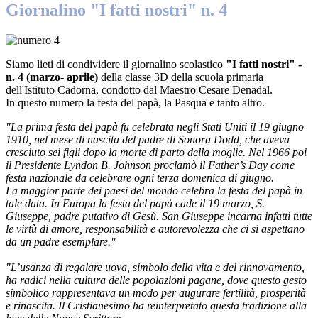
Giornalino "I fatti nostri" n. 4
Siamo lieti di condividere il giornalino scolastico
"I fatti nostri" -
n. 4 (marzo- aprile)
della classe 3D della scuola primaria
dell'Istituto Cadorna, condotto dal Maestro Cesare Denadal.
In questo numero la festa del papà, la Pasqua e tanto altro.
"La prima festa del papà fu celebrata negli Stati Uniti il 19 giugno
1910, nel mese di nascita del padre di Sonora Dodd, che aveva
cresciuto sei figli dopo la morte di parto della moglie. Nel 1966 poi
il Presidente Lyndon B. Johnson proclamò il Father’s Day come
festa nazionale da celebrare ogni terza domenica di giugno.
La maggior parte dei paesi del mondo celebra la festa del papà in
tale data. In Europa la festa del papà cade il 19 marzo, S.
Giuseppe, padre putativo di Gesù. San Giuseppe incarna infatti tutte
le virtù di amore, responsabilità e autorevolezza che ci si aspettano
da un padre esemplare."
"L’usanza di regalare uova, simbolo della vita e del rinnovamento,
ha radici nella cultura delle popolazioni pagane, dove questo gesto
simbolico rappresentava un modo per augurare fertilità, prosperità
e rinascita. Il Cristianesimo ha reinterpretato questa tradizione alla