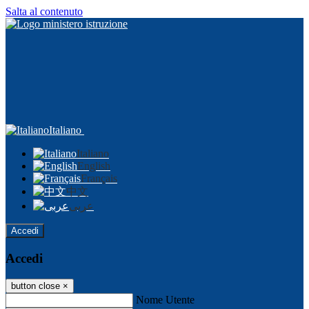
Salta al contenuto
Italiano
Italiano
English
Français
中文
عربى
Accedi
Accedi
button close
×
Nome Utente