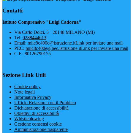
Contatti
Istituto Comprensivo "Luigi Cadorna"
Via Carlo Dolci, 5 - 20148 MILANO (MI)
Tel:
0288444613
Email:
miic8c400e@istruzione.it
Link per inviare una mail
PEC:
miic8c400e@pec.istruzione.it
Link per inviare una mail
C.F.: 80126790155
Sezione Link Utili
Cookie policy
Note legali
Informativa Privacy
Ufficio Relazioni con il Pubblico
Dichiarazione di accessibilità
Obiettivi di accessibilità
Whistleblowing
Gestione consensi cookie
Amministrazione trasparente