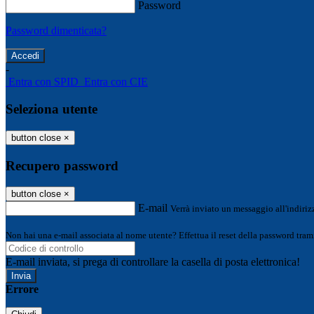
Password
Password dimenticata?
-
Entra con SPID
Entra con CIE
Seleziona utente
button close
×
Recupero password
button close
×
E-mail
Verrà inviato un messaggio all'indirizz
Non hai una e-mail associata al nome utente? Effettua il reset della password tram
E-mail inviata, si prega di controllare la casella di posta elettronica!
Errore