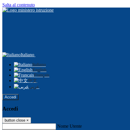
Salta al contenuto
Italiano
Italiano
English
Français
中文
عربى
Accedi
Accedi
button close
×
Nome Utente