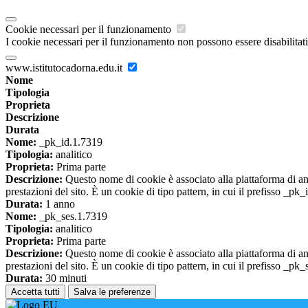
Cookie necessari per il funzionamento
I cookie necessari per il funzionamento non possono essere disabilitati.
www.istitutocadorna.edu.it
Nome
Tipologia
Proprieta
Descrizione
Durata
Nome:
_pk_id.1.7319
Tipologia:
analitico
Proprieta:
Prima parte
Descrizione:
Questo nome di cookie è associato alla piattaforma di ana
prestazioni del sito. È un cookie di tipo pattern, in cui il prefisso _pk
Durata:
1 anno
Nome:
_pk_ses.1.7319
Tipologia:
analitico
Proprieta:
Prima parte
Descrizione:
Questo nome di cookie è associato alla piattaforma di ana
prestazioni del sito. È un cookie di tipo pattern, in cui il prefisso _pk
Durata:
30 minuti
Accetta tutti
Salva le preferenze