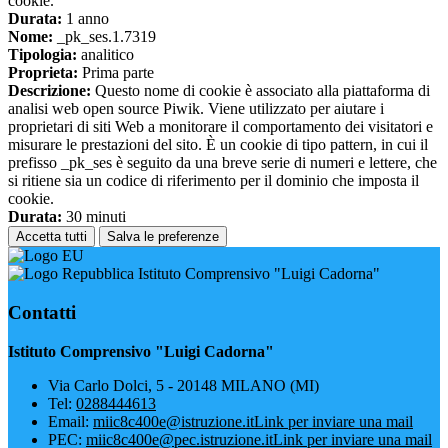
cookie.
Durata:
1 anno
Nome:
_pk_ses.1.7319
Tipologia:
analitico
Proprieta:
Prima parte
Descrizione:
Questo nome di cookie è associato alla piattaforma di
analisi web open source Piwik. Viene utilizzato per aiutare i
proprietari di siti Web a monitorare il comportamento dei visitatori e
misurare le prestazioni del sito. È un cookie di tipo pattern, in cui il
prefisso _pk_ses è seguito da una breve serie di numeri e lettere, che
si ritiene sia un codice di riferimento per il dominio che imposta il
cookie.
Durata:
30 minuti
Accetta tutti
Salva le preferenze
Istituto Comprensivo "Luigi Cadorna"
Contatti
Istituto Comprensivo "Luigi Cadorna"
Via Carlo Dolci, 5 - 20148 MILANO (MI)
Tel:
0288444613
Email:
miic8c400e@istruzione.it
Link per inviare una mail
PEC:
miic8c400e@pec.istruzione.it
Link per inviare una mail