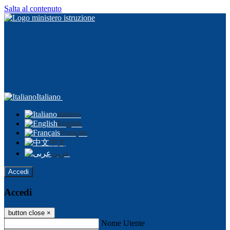
Salta al contenuto
Italiano
Italiano
English
Français
中文
عربى
Accedi
Accedi
button close
×
Nome Utente