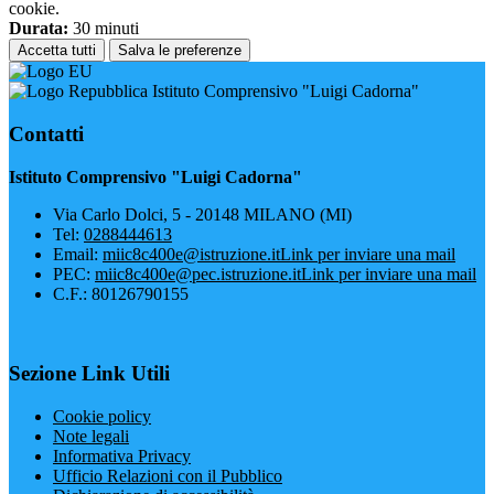
cookie.
Durata:
30 minuti
Accetta tutti
Salva le preferenze
Istituto Comprensivo "Luigi Cadorna"
Contatti
Istituto Comprensivo "Luigi Cadorna"
Via Carlo Dolci, 5 - 20148 MILANO (MI)
Tel:
0288444613
Email:
miic8c400e@istruzione.it
Link per inviare una mail
PEC:
miic8c400e@pec.istruzione.it
Link per inviare una mail
C.F.: 80126790155
Sezione Link Utili
Cookie policy
Note legali
Informativa Privacy
Ufficio Relazioni con il Pubblico