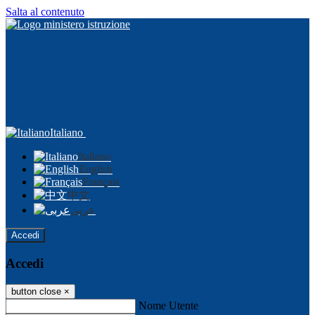
Salta al contenuto
Italiano
Italiano
English
Français
中文
عربى
Accedi
Accedi
button close
×
Nome Utente