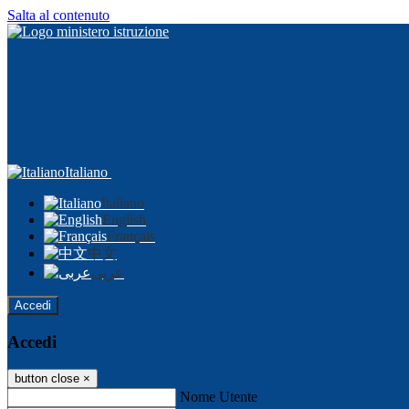
Salta al contenuto
Italiano
Italiano
English
Français
中文
عربى
Accedi
Accedi
button close
×
Nome Utente