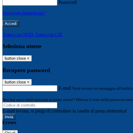
Password
Password dimenticata?
-
Entra con SPID
Entra con CIE
Seleziona utente
button close
×
Recupero password
button close
×
E-mail
Verrà inviato un messaggio all'indirizz
Non hai una e-mail associata al nome utente? Effettua il reset della password tram
E-mail inviata, si prega di controllare la casella di posta elettronica!
Errore