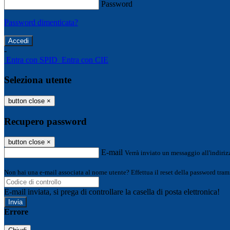
Password
Password dimenticata?
-
Entra con SPID
Entra con CIE
Seleziona utente
button close
×
Recupero password
button close
×
E-mail
Verrà inviato un messaggio all'indirizz
Non hai una e-mail associata al nome utente? Effettua il reset della password tram
E-mail inviata, si prega di controllare la casella di posta elettronica!
Errore