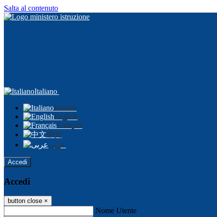
Salta al contenuto
Italiano
Italiano
English
Français
中文
عربى
Accedi
Accedi
button close
×
Nome Utente