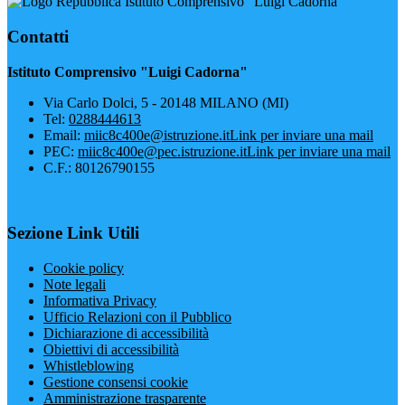
Istituto Comprensivo "Luigi Cadorna"
Contatti
Istituto Comprensivo "Luigi Cadorna"
Via Carlo Dolci, 5 - 20148 MILANO (MI)
Tel:
0288444613
Email:
miic8c400e@istruzione.it
Link per inviare una mail
PEC:
miic8c400e@pec.istruzione.it
Link per inviare una mail
C.F.: 80126790155
Sezione Link Utili
Cookie policy
Note legali
Informativa Privacy
Ufficio Relazioni con il Pubblico
Dichiarazione di accessibilità
Obiettivi di accessibilità
Whistleblowing
Gestione consensi cookie
Amministrazione trasparente