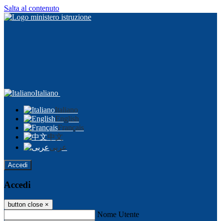
Salta al contenuto
Italiano
Italiano
English
Français
中文
عربى
Accedi
Accedi
button close
×
Nome Utente