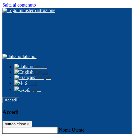
Salta al contenuto
Italiano
Italiano
English
Français
中文
عربى
Accedi
Accedi
button close
×
Nome Utente