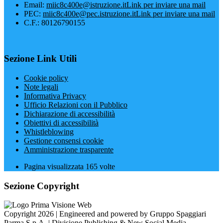
Email:
miic8c400e@istruzione.it
Link per inviare una mail
PEC:
miic8c400e@pec.istruzione.it
Link per inviare una mail
C.F.: 80126790155
Sezione Link Utili
Cookie policy
Note legali
Informativa Privacy
Ufficio Relazioni con il Pubblico
Dichiarazione di accessibilità
Obiettivi di accessibilità
Whistleblowing
Gestione consensi cookie
Amministrazione trasparente
Pagina visualizzata
165
volte
Sezione Copyright
Copyright 2026 | Engineered and powered by Gruppo Spaggiari
Parma S.p.A. | Divisione Publishing & New Social Media