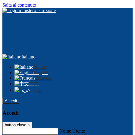
Salta al contenuto
Italiano
Italiano
English
Français
中文
عربى
Accedi
Accedi
button close
×
Nome Utente