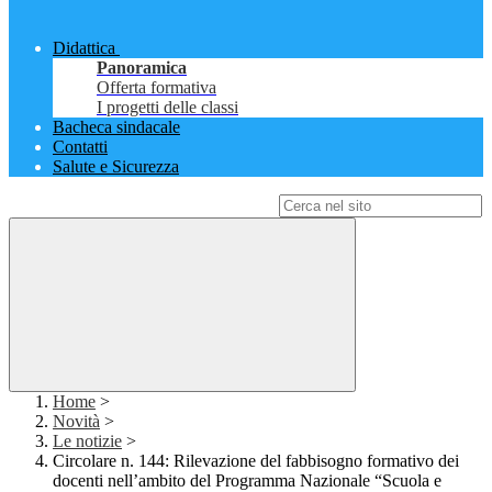
Didattica
Panoramica
Offerta formativa
I progetti delle classi
Bacheca sindacale
Contatti
Salute e Sicurezza
Campo di ricerca per le pagine del sito
Home
>
Novità
>
Le notizie
>
Circolare n. 144: Rilevazione del fabbisogno formativo dei
docenti nell’ambito del Programma Nazionale “Scuola e