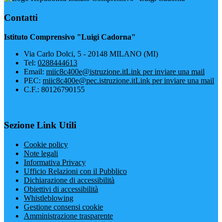
Contatti
Istituto Comprensivo "Luigi Cadorna"
Via Carlo Dolci, 5 - 20148 MILANO (MI)
Tel:
0288444613
Email:
miic8c400e@istruzione.it
Link per inviare una mail
PEC:
miic8c400e@pec.istruzione.it
Link per inviare una mail
C.F.: 80126790155
Sezione Link Utili
Cookie policy
Note legali
Informativa Privacy
Ufficio Relazioni con il Pubblico
Dichiarazione di accessibilità
Obiettivi di accessibilità
Whistleblowing
Gestione consensi cookie
Amministrazione trasparente