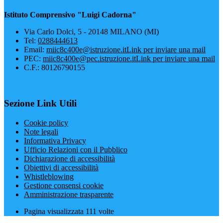
Istituto Comprensivo "Luigi Cadorna"
Via Carlo Dolci, 5 - 20148 MILANO (MI)
Tel:
0288444613
Email:
miic8c400e@istruzione.it
Link per inviare una mail
PEC:
miic8c400e@pec.istruzione.it
Link per inviare una mail
C.F.: 80126790155
Sezione Link Utili
Cookie policy
Note legali
Informativa Privacy
Ufficio Relazioni con il Pubblico
Dichiarazione di accessibilità
Obiettivi di accessibilità
Whistleblowing
Gestione consensi cookie
Amministrazione trasparente
Pagina visualizzata
111
volte