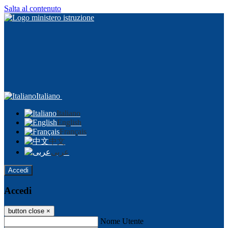
Salta al contenuto
Italiano
Italiano
English
Français
中文
عربى
Accedi
Accedi
button close
×
Nome Utente