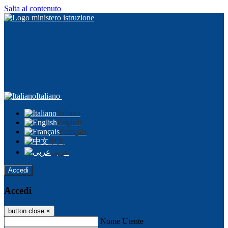
Salta al contenuto
Italiano
Italiano
English
Français
中文
عربى
Accedi
Accedi
button close
×
Nome Utente