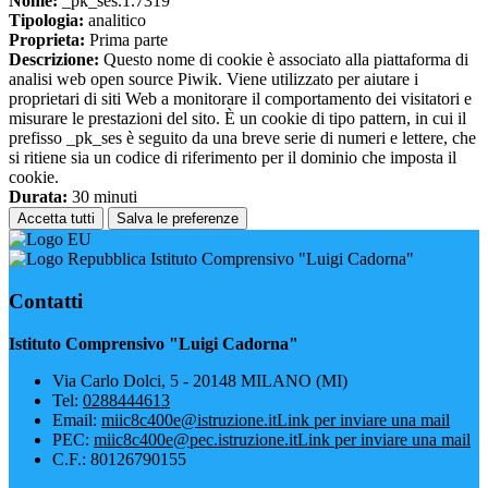
Nome:
_pk_ses.1.7319
Tipologia:
analitico
Proprieta:
Prima parte
Descrizione:
Questo nome di cookie è associato alla piattaforma di
analisi web open source Piwik. Viene utilizzato per aiutare i
proprietari di siti Web a monitorare il comportamento dei visitatori e
misurare le prestazioni del sito. È un cookie di tipo pattern, in cui il
prefisso _pk_ses è seguito da una breve serie di numeri e lettere, che
si ritiene sia un codice di riferimento per il dominio che imposta il
cookie.
Durata:
30 minuti
Accetta tutti
Salva le preferenze
Istituto Comprensivo "Luigi Cadorna"
Contatti
Istituto Comprensivo "Luigi Cadorna"
Via Carlo Dolci, 5 - 20148 MILANO (MI)
Tel:
0288444613
Email:
miic8c400e@istruzione.it
Link per inviare una mail
PEC:
miic8c400e@pec.istruzione.it
Link per inviare una mail
C.F.: 80126790155