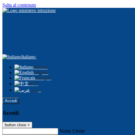
Salta al contenuto
Italiano
Italiano
English
Français
中文
عربى
Accedi
Accedi
button close
×
Nome Utente