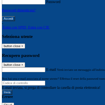
Password
Password dimenticata?
-
Entra con SPID
Entra con CIE
Seleziona utente
button close
×
Recupero password
button close
×
E-mail
Verrà inviato un messaggio all'indirizz
Non hai una e-mail associata al nome utente? Effettua il reset della password tram
E-mail inviata, si prega di controllare la casella di posta elettronica!
Errore