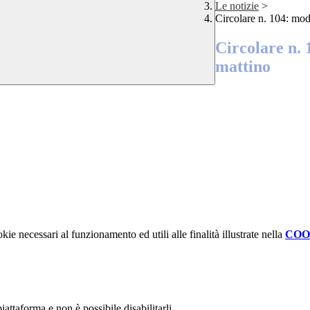
Le notizie
>
Circolare n. 104: mod
Circolare n. 
mattino
kie necessari al funzionamento ed utili alle finalità illustrate nella
COO
attaforma e non è possibile disabilitarli.