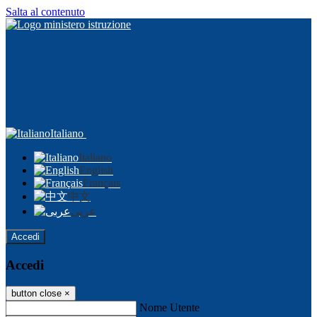
Salta al contenuto
Italiano
Italiano
English
Français
中文
عربى
Accedi
Accedi
button close
×
Nome Utente