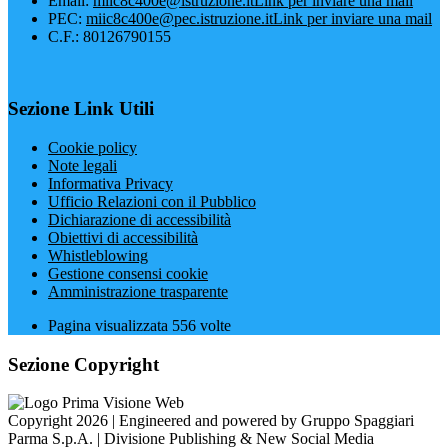
Email:
miic8c400e@istruzione.it
Link per inviare una mail
PEC:
miic8c400e@pec.istruzione.it
Link per inviare una mail
C.F.: 80126790155
Sezione Link Utili
Cookie policy
Note legali
Informativa Privacy
Ufficio Relazioni con il Pubblico
Dichiarazione di accessibilità
Obiettivi di accessibilità
Whistleblowing
Gestione consensi cookie
Amministrazione trasparente
Pagina visualizzata
556
volte
Sezione Copyright
Copyright 2026 | Engineered and powered by Gruppo Spaggiari
Parma S.p.A. | Divisione Publishing & New Social Media