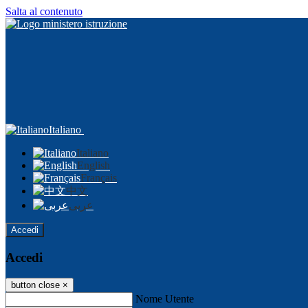
Salta al contenuto
Italiano
Italiano
English
Français
中文
عربى
Accedi
Accedi
button close
×
Nome Utente