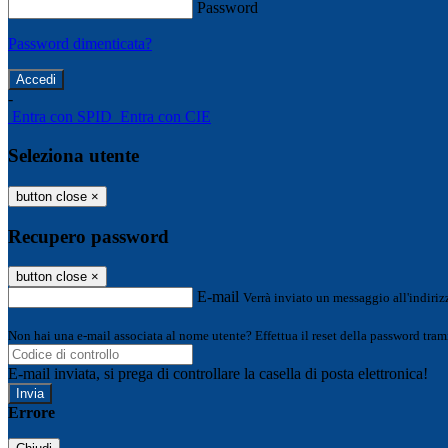
Password
Password dimenticata?
-
Entra con SPID
Entra con CIE
Seleziona utente
button close
×
Recupero password
button close
×
E-mail
Verrà inviato un messaggio all'indirizz
Non hai una e-mail associata al nome utente? Effettua il reset della password tram
E-mail inviata, si prega di controllare la casella di posta elettronica!
Errore